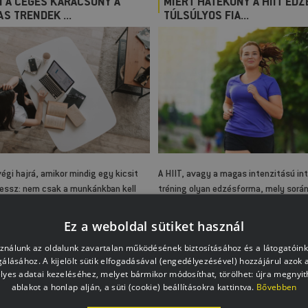
N A CÉGES KARÁCSONY A
MIÉRT HATÉKONY A HIIT EDZ
S TRENDEK ...
TÚLSÚLYOS FIA...
végi hajrá, amikor mindig egy kicsit
A HIIT, avagy a magas intenzitású in
ressz: nem csak a munkánkban kell
tréning olyan edzésforma, mely során
ünk, hanem készülődnünk kell a
intenzív gyakorlatok és mérsékelt pi
i ünnepekre is, ráadásul mindezt egy
időszakok váltják egymást. A HIIT e
Ez a weboldal sütiket használ
sokkal teli időszakban. Szerencsére
számos előnnyel rendelkezik és rendk
sználunk az oldalunk zavartalan működésének biztosításához és a látogatói
megoldások arra, hogy a munkahelyen
hatékony testmozgási alternatívát je
lgálásához. A kijelölt sütik elfogadásával (engedélyezésével) hozzájárul azok 
d a stresszt és erősítsd az ünnepi
különösen a fiatalabbak számára. De
lyes adatai kezeléséhez, melyet bármikor módosíthat, törölhet: újra megnyith
t egyszerre.
miért ajánlott, sőt, kell a fiataloknak
ablakot a honlap alján, a süti (cookie) beállításokra kattintva.
Bővebben
edzést végezniük?