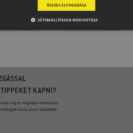
ÖSSZES ELFOGADÁSA
SÜTIBEÁLLÍTÁSOK MÓDOSÍTÁSA
VÁBB
TOVÁBB
ZGÁSSAL
 TIPPEKET KAPNI?
 útján fogsz megkapni rendszeres
ehetőségek közül, és mi ajándékba