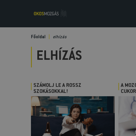
Főoldal
elhízás
ELHÍZÁS
SZÁMOLJ LE A ROSSZ
A MOZ
SZOKÁSOKKAL!
CUKOR