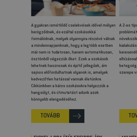
A gyakran ismétlődő cselekvések idővel mélyen
A 2-es tí
berögződnek, és ezáltal szokásokká
problémát 
formálódnak, melyek olyannyira részévé válnak
növekszik
a mindennapjainknak, hogy a legtöbb esetben
kialakulá
már nem is tudatosan, hanem automatikusan,
keresendő
ösztönből végezzük őket. Ezek a szokások
elhízássa
lehetnek hasznosak és építő jellegűek, ám
betegség
sajnos előfordulhatnak olyanok is, amelyek
szerepe v
kedvezőtlen hatással vannak életünkre.
Cikkünkben a káros szokásokra helyezzük a
hangsúlyt, és útmutatást adunk azok
könnyebb elengedéséhez.
TOVÁBB
TO