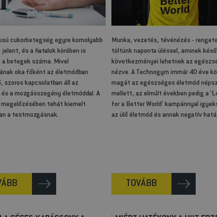
pusú cukorbetegség egyre komolyabb
Munka, vezetés, tévénézés - rengete
jelent, és a fiatalok körében is
töltünk naponta üléssel, aminek kés
 a betegek száma. Mivel
következményei lehetnek az egészs
sának oka főként az életmódban
nézve. A Technogym immár 40 éve köt
, szoros kapcsolatban áll az
magát az egészséges életmód népsz
l és a mozgásszegény életmóddal. A
mellett, az elmúlt években pedig a ‘
 megelőzésében tehát kiemelt
for a Better World’ kampánnyal igyek
an a testmozgásnak.
az ülő életmód és annak negatív hatás
VÁBB
TOVÁBB