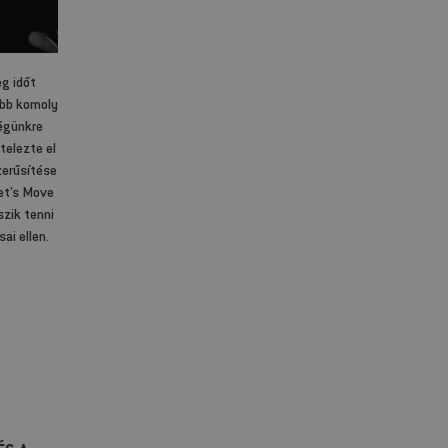
g időt
őbb komoly
égünkre
elezte el
erűsítése
Let’s Move
szik tenni
ai ellen.