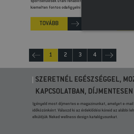
sportsérülések utáni rehabilitáció során
kiemelten fontos odafigyelni a kíméletességre.
TOVÁBB
TO
1
2
3
4
SZERETNÉL EGÉSZSÉGGEL, MO
KAPCSOLATBAN, DÍJMENTESEN
Igényeld most díjmentes e-magazinunkat, amelyet e-mail
időközönként. Válaszd ki az érdeklődési köreid az alábbi l
elküldjük Neked wellness design katalógusunkat.