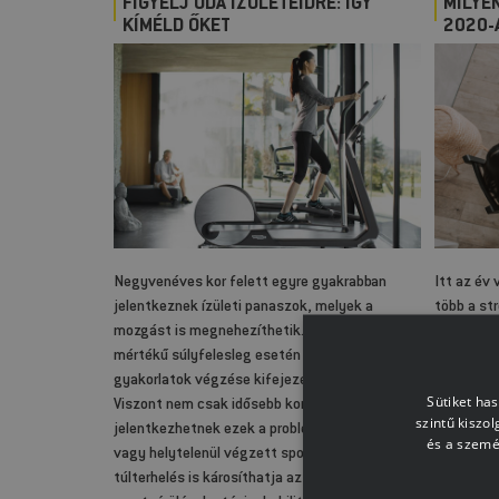
FIGYELJ ODA ÍZÜLETEIDRE: ÍGY
MILYE
KÍMÉLD ŐKET
2020-A
Negyvenéves kor felett egyre gyakrabban
Itt az év 
jelentkeznek ízületi panaszok, melyek a
több a st
mozgást is megnehezíthetik. Nagyobb
megfeleln
mértékű súlyfelesleg esetén egyes
karácsony
gyakorlatok végzése kifejezetten ellenjavallt.
korlátozá
Sütiket ha
Viszont nem csak idősebb korban
léteznek 
szintű kiszo
jelentkezhetnek ezek a problémák. A túl sok
csökkents
és a szemé
vagy helytelenül végzett sport által okozott
hangulato
túlterhelés is károsíthatja az ízületeket. A