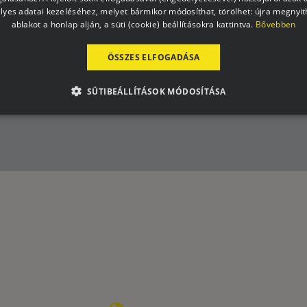
lyes adatai kezeléséhez, melyet bármikor módosíthat, törölhet: újra megnyith
 útján fogsz megkapni rendszeres
ablakot a honlap alján, a süti (cookie) beállításokra kattintva.
Bővebben
ehetőségek közül, és mi ajándékba
ÖSSZES ELFOGADÁSA
SÜTIBEÁLLÍTÁSOK MÓDOSÍTÁSA