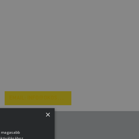
EMAIL: INFO@OKOSMOZGAS.HU
×
nk magasabb
aktiválásához