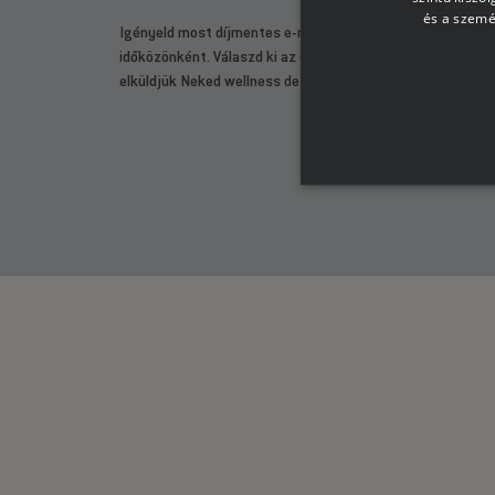
és a szemé
Igényeld most díjmentes e-magazinunkat, amelyet e-mail
időközönként. Válaszd ki az érdeklődési köreid az alábbi l
elküldjük Neked wellness design katalógusunkat.