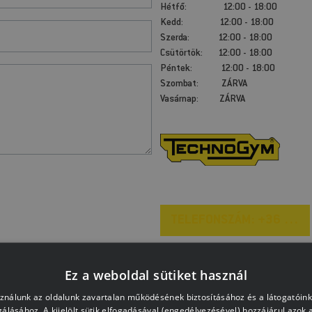
Hétfő: 12:00 - 18:00
Kedd: 12:00 - 18:00
Szerda: 12:00 - 18:00
Csütörtök: 12:00 - 18:00
Péntek: 12:00 - 18:00
Szombat: ZÁRVA
Vasárnap: ZÁRVA
TELEFONSZÁM: +36 1 250 4177
Ez a weboldal sütiket használ
ZGÁSSAL
sználunk az oldalunk zavartalan működésének biztosításához és a látogatói
 TIPPEKET KAPNI?
lgálásához. A kijelölt sütik elfogadásával (engedélyezésével) hozzájárul azok 