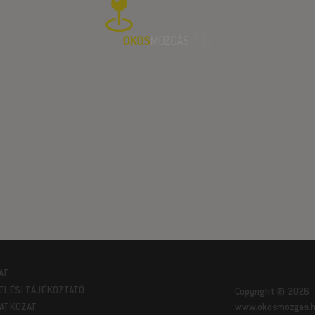
AT
ELÉSI TÁJÉKOZTATÓ
Copyright © 2026
LATKOZAT
www.okosmozgas.