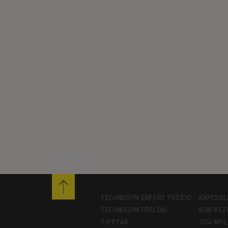
TECHNOGYM EXPERT POZÍCIÓ
KAPCSOL
TECHNOGYM FŐOLDAL
ADATKEZ
TIPPTÁR
JOGI NYI