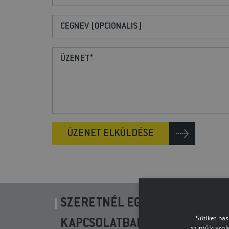
ÜZENET ELKÜLDÉSE
SZERETNÉL EGÉSZSÉGGEL, MO
Sütiket ha
KAPCSOLATBAN, DÍJMENTESEN
szintű kiszo