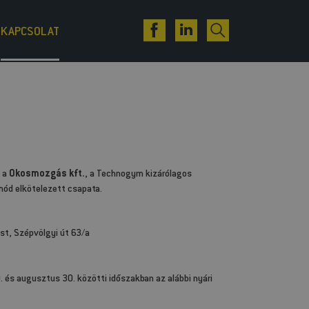
KAPCSOLAT
e a
Okosmozgás kft.
, a Technogym kizárólagos
ód elkötelezett csapata.
t, Szépvölgyi út 63/a
. és augusztus 30. közötti időszakban az alábbi nyári