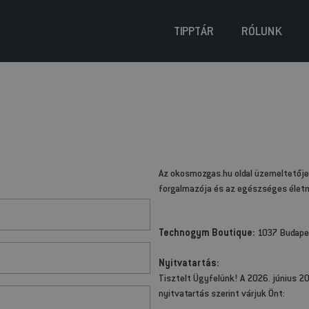
TIPPTÁR
RÓLUNK
Az okosmozgas.hu oldal üzemeltetőj
forgalmazója és az egészséges életm
Technogym Boutique:
1037 Budapes
Nyitvatartás:
Tisztelt Ügyfelünk! A 2026. június 20
nyitvatartás szerint várjuk Önt: