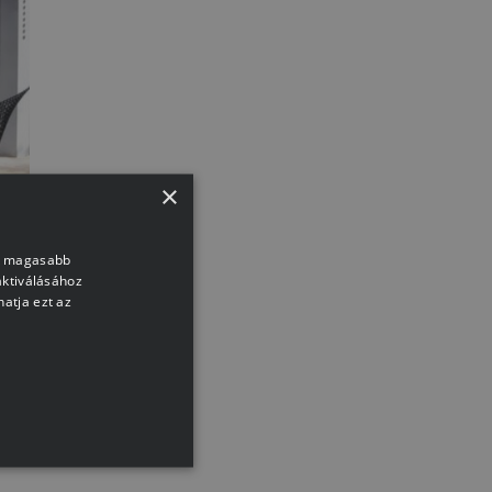
×
nk magasabb
aktiválásához
Cross
atja ezt az
y
yigénnyel