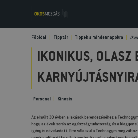
Főoldal
Tipptár
Tippek a mindennapokra
Ikon
IKONIKUS, OLASZ
KARNYÚJTÁSNYIR
Personal
Kinesis
Az elmúlt 30 évben a lakások berendezéséhez a Technogym
hogy az évek során az egészségtudatosság és a kiegyensúl
igény is növekedett. Erre válaszul a Technogym megváltozta