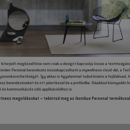
ét kiterjedt megközelítése nem csak a designt kapcsolja össze a testmozgáss
y minden Personal berendezés összekapcsolható a mywellness cloud-dal, a T
nyomonkövethetőségét. Így akkor is figyelemmel tudod kísérni a fejlődésed, 
z berendezéseket és ott jelentkezel be a profilodba. Ráadásul könnyedén 
és kommunikációs célú applikációidhoz is.
fitnesz megoldásokat – tekintsd meg az ikonikus Personal termékcsa