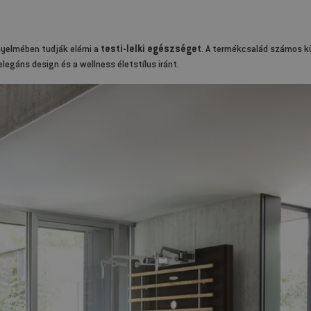
nyelmében tudják elérni a
testi-lelki egészséget
. A termékcsalád számos k
egáns design és a wellness életstílus iránt.