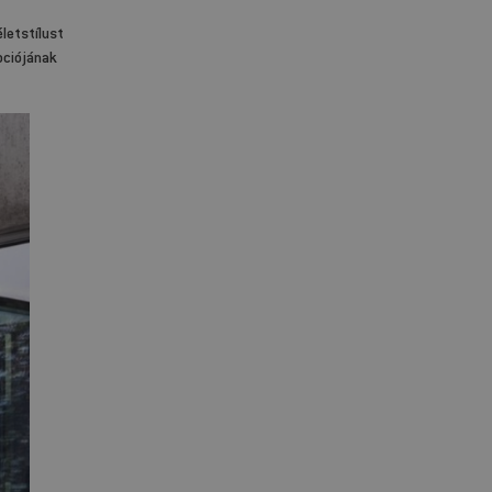
letstílust
pciójának