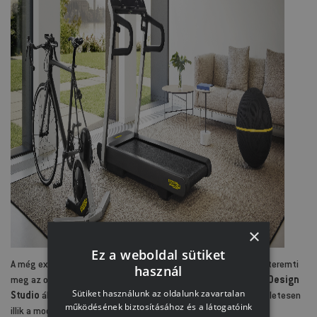
×
Ez a weboldal sütiket
A még exkluzívabb élményre vágyók számára a
Run Personal
teremti
használ
meg az otthoni edzés páratlan élményét. Az
Antonio Citterio Design
Sütiket használunk az oldalunk zavartalan
Studio
által tervezett megoldás exkluzív megjelenésével tökéletesen
működésének biztosításához és a látogatóink
illik a modern otthonokba.