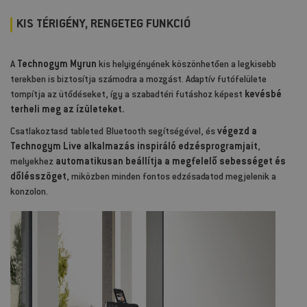
KIS TÉRIGÉNY, RENGETEG FUNKCIÓ
A
Technogym Myrun
kis helyigényének köszönhetően a legkisebb
terekben is biztosítja számodra a mozgást. Adaptív futófelülete
tompítja az ütődéseket, így a szabadtéri futáshoz képest
kevésbé
terheli meg az ízületeket.
Csatlakoztasd tableted Bluetooth segítségével, és
végezd a
Technogym Live alkalmazás inspiráló edzésprogramjait
,
melyekhez
automatikusan beállítja a megfelelő sebességet és
dőlésszöget
, miközben minden fontos edzésadatod megjelenik a
konzolon.