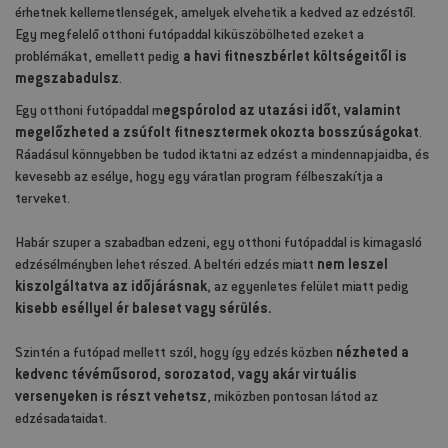
érhetnek kellemetlenségek, amelyek elvehetik a kedved az edzéstől.
Egy megfelelő otthoni futópaddal kiküszöbölheted ezeket a
problémákat, emellett pedig
a havi fitneszbérlet költségeitől is
megszabadulsz
.
Egy otthoni futópaddal m
egspórolod az utazási időt, valamint
megelőzheted a zsúfolt fitnesztermek okozta bosszúságokat
.
Ráadásul könnyebben be tudod iktatni az edzést a mindennapjaidba, és
kevesebb az esélye, hogy egy váratlan program félbeszakítja a
terveket.
Habár szuper a szabadban edzeni, egy otthoni futópaddal is kimagasló
edzésélményben lehet részed. A beltéri edzés miatt
nem leszel
kiszolgáltatva az időjárásnak
, az egyenletes felület miatt pedig
kisebb eséllyel ér baleset vagy sérülés.
Szintén a futópad mellett szól, hogy így edzés közben
nézheted a
kedvenc tévéműsorod, sorozatod, vagy akár virtuális
versenyeken is részt vehetsz
, miközben pontosan látod az
edzésadataidat.