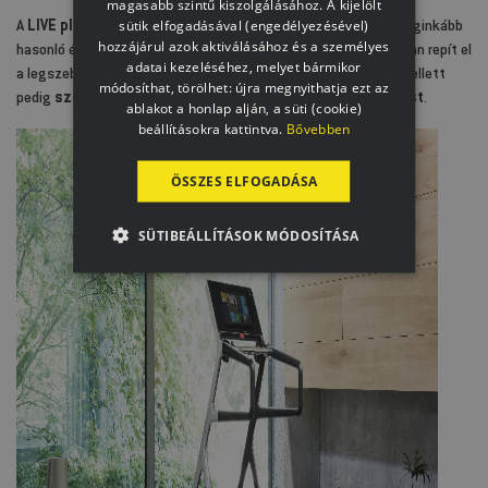
magasabb szintű kiszolgálásához. A kijelölt
sütik elfogadásával (engedélyezésével)
A
LIVE platform
lehetővé teszi, hogy a szabadtéri futáshoz leginkább
hozzájárul azok aktiválásához és a személyes
hasonló élményben legyen részed. A
21,5”-os kijelző
virtuálisan repít el
adatai kezeléséhez, melyet bármikor
a legszebb útvonalakra, a professzionális tréningprogramok mellett
módosíthat, törölhet: újra megnyithatja ezt az
pedig
szórakoztató tartalmak százai színesítik az edzést
.
ablakot a honlap alján, a süti (cookie)
beállításokra kattintva.
Bővebben
ÖSSZES ELFOGADÁSA
SÜTIBEÁLLÍTÁSOK MÓDOSÍTÁSA