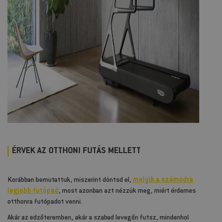
ÉRVEK AZ OTTHONI FUTÁS MELLETT
Korábban bemutattuk, miszerint döntsd el,
melyik a számodra
legjobb futópad
, most azonban azt nézzük meg, miért érdemes
otthonra futópadot venni.
Akár az edzőteremben, akár a szabad levegőn futsz, mindenhol