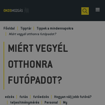
Főoldal
Tipptár
Tippek a mindennapokra
Miért vegyél otthonra futópadot?
MIÉRT VEGYÉL
OTTHONRA
FUTÓPADOT?
edzés
futás
futóedzés
Hogyan válj jobb futóvá?
teljesítménymérés
Personal
My