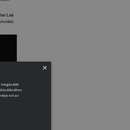
modern
lan Lab
okoldalú
×
nk magasabb
aktiválásához
atja ezt az