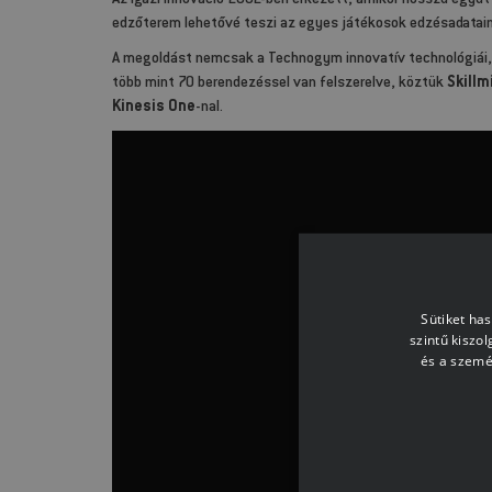
Az igazi innováció 2002-ben érkezett, amikor hosszú együtt
edzőterem lehetővé teszi az egyes játékosok edzésadataina
A megoldást nemcsak a Technogym innovatív technológiái, 
több mint 70 berendezéssel van felszerelve, köztük
Skillmi
Kinesis One
-nal.
Sütiket ha
szintű kiszo
és a szemé