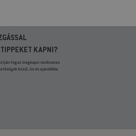
ZGÁSSAL
 TIPPEKET KAPNI?
 útján fogsz megkapni rendszeres
ehetőségek közül, és mi ajándékba