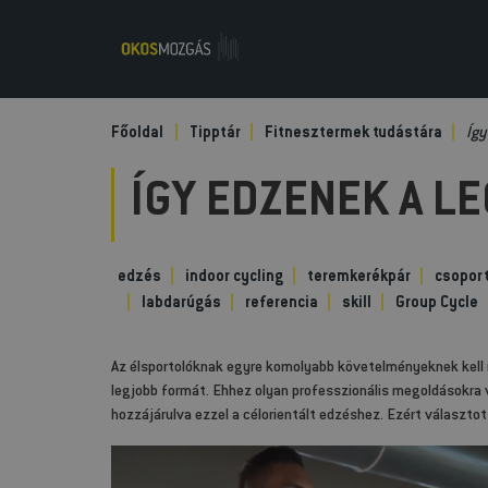
Főoldal
Tipptár
Fitnesztermek tudástára
Így
ÍGY EDZENEK A L
edzés
indoor cycling
teremkerékpár
csopor
labdarúgás
referencia
skill
Group Cycle
Az élsportolóknak egyre komolyabb követelményeknek kell me
legjobb formát. Ehhez olyan professzionális megoldásokra 
hozzájárulva ezzel a célorientált edzéshez. Ezért választo