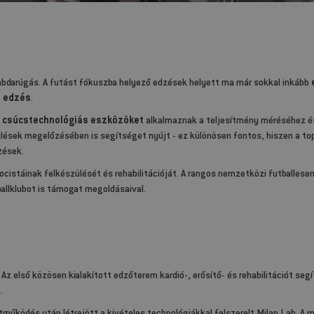
labdarúgás. A futást fókuszba helyező edzések helyett ma már sokkal inkább
t edzés
.
 csúcstechnológiás eszközöket
alkalmaznak a teljesítmény méréséhez é
ülések megelőzésében is segítséget nyújt - ez különösen fontos, hiszen a to
zések.
focistáinak felkészülését és rehabilitációját. A rangos nemzetközi futballes
allklubot is támogat megoldásaival.
 Az első közösen kialakított edzőterem kardió-, erősítő- és rehabilitációt segí
.