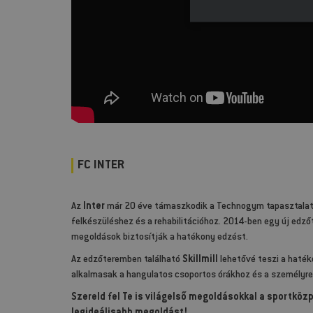
FC INTER
Az
Inter
már 20 éve támaszkodik a Technogym tapasztalatá
felkészüléshez és a rehabilitációhoz. 2014-ben egy új edző
megoldások biztosítják a hatékony edzést.
Az edzőteremben található
Skillmill
lehetővé teszi a haték
alkalmasak a hangulatos csoportos órákhoz és a személyr
Szereld fel Te is világelső megoldásokkal a sportközp