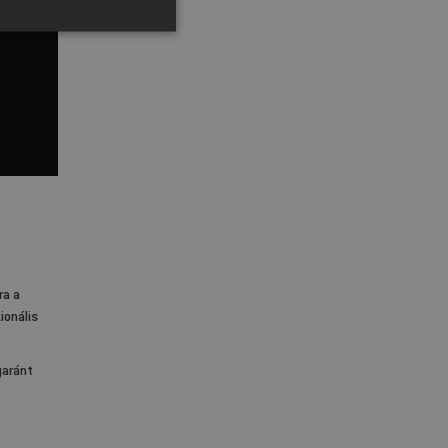
ra a
ionális
yaránt