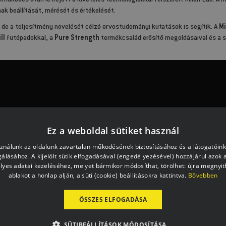
működés után létrejött a kivételes technológiákkal felszerelt Milan Lab. A 
k beállítását, mérését és értékelését.
de a teljesítmény növelését célzó orvostudományi kutatások is segítik. A
Mi
ll
futópadokkal, a
Pure Strength
termékcsalád erősítő megoldásaival és a s
Ez a weboldal sütiket használ
sználunk az oldalunk zavartalan működésének biztosításához és a látogatói
lgálásához. A kijelölt sütik elfogadásával (engedélyezésével) hozzájárul azok 
lyes adatai kezeléséhez, melyet bármikor módosíthat, törölhet: újra megnyith
ablakot a honlap alján, a süti (cookie) beállításokra kattintva.
Bővebben
ÖSSZES ELFOGADÁSA
SÜTIBEÁLLÍTÁSOK MÓDOSÍTÁSA