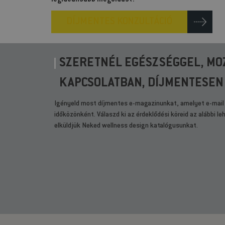
legideálisabb megoldást!
DÍJMENTES KONZULTÁCIÓ
SZERETNÉL EGÉSZSÉGGEL, MO
KAPCSOLATBAN, DÍJMENTESEN
Igényeld most díjmentes e-magazinunkat, amelyet e-mail
időközönként. Válaszd ki az érdeklődési köreid az alábbi l
elküldjük Neked wellness design katalógusunkat.