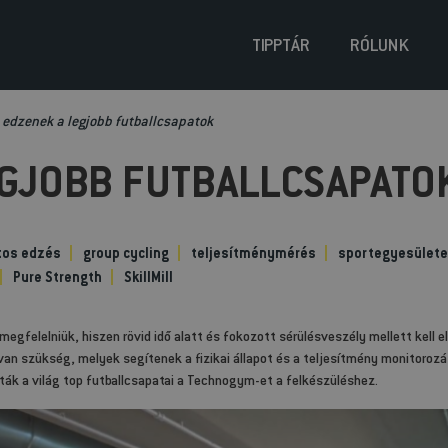
TIPPTÁR
RÓLUNK
 edzenek a legjobb futballcsapatok
EGJOBB FUTBALLCSAPATO
tos edzés
group cycling
teljesítménymérés
sportegyesülete
Pure Strength
SkillMill
gfelelniük, hiszen rövid idő alatt és fokozott sérülésveszély mellett kell el
van szükség, melyek segítenek a fizikai állapot és a teljesítmény monitoroz
tták a világ top futballcsapatai a Technogym-et a felkészüléshez.