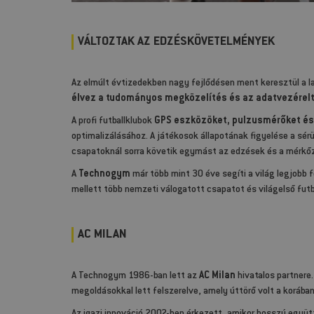
VÁLTOZTAK AZ EDZÉSKÖVETELMÉNYEK
Az elmúlt évtizedekben nagy fejlődésen ment keresztül a 
élvez a tudományos megközelítés és az adatvezérel
A profi futballklubok
GPS eszközöket, pulzusmérőket és
optimalizálásához. A játékosok állapotának figyelése a sér
csapatoknál sorra követik egymást az edzések és a mérkő
A
Technogym
már több mint 30 éve segíti a világ legjobb 
mellett több nemzeti válogatott csapatot és világelső futb
AC MILAN
A Technogym 1986-ban lett az
AC Milan
hivatalos partnere.
megoldásokkal lett felszerelve, amely úttörő volt a korában