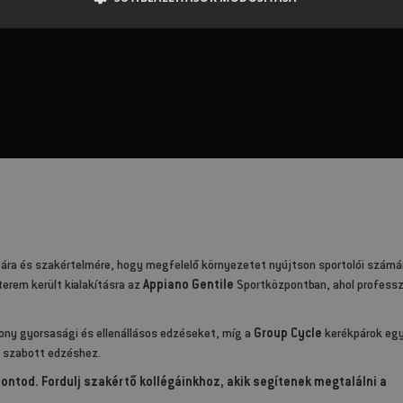
ra és szakértelmére, hogy megfelelő környezetet nyújtson sportolói számá
terem került kialakításra az
Appiano Gentile
Sportközpontban, ahol professz
ony gyorsasági és ellenállásos edzéseket, míg a
Group Cycle
kerékpárok eg
e szabott edzéshez.
ontod. Fordulj szakértő kollégáinkhoz, akik segítenek megtalálni a