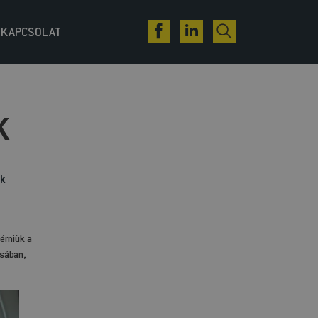
KAPCSOLAT
K
k
érniük a
ásában,